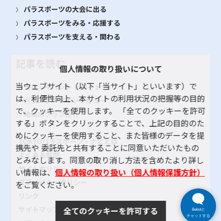
パラスポーツの大会に出る
パラスポーツをみる・応援する
パラスポーツを支える・関わる
記事を読む
個人情報の取り扱いについて
当ウェブサイト（以下「当サイト」といいます）で
大会・イベント レポート
は、利便性向上、本サイトの利用状況の把握等の目的
パラスポーツインタビュー
で、クッキーを使用します。 「全てのクッキーを許可
地域のクラブ紹介
する」ボタンをクリックすることで、上記の目的のた
めにクッキーを使用すること、また皆様のデータを提
TOKYOパラスポーツ・ナビとは
携先や 委託先と共有することに同意いただいたもの
よくある質問
とみなします。同意の取り消し方法を含めたより詳し
サイトポリシー
い情報は、
個人情報の取り扱い（個人情報保護方針）
プライバシーポリシー
をご覧ください。
リンク
サイトマップ
全てのクッキーを許可する
Bebotと
チャットする