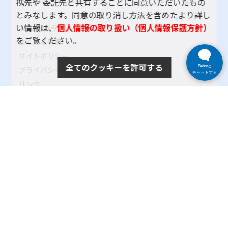
携先や 委託先と共有することに同意いただいたもの
とみなします。同意の取り消し方法を含めたより詳し
い情報は、
個人情報の取り扱い（個人情報保護方針）
TOKYOパラスポーツ・ナビとは
をご覧ください。
よくある質問
サイトポリシー
全てのクッキーを許可する
Bebotと
プライバシーポリシー
チャットする
リンク
サイトマップ
お問い合わせ
SNSアカウントポリシー
使い方ヘルプ