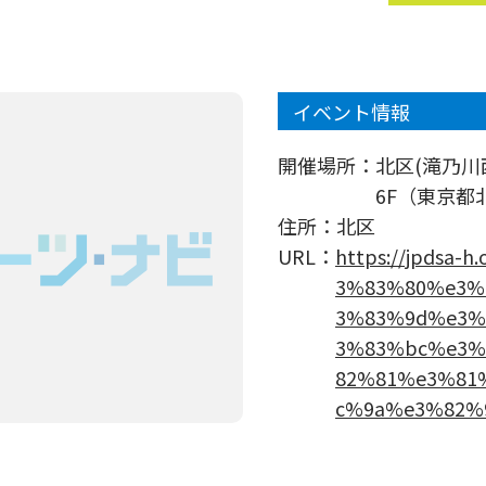
イベント情報
開催場所：
北区(滝乃
6F（東京都北
住所：
北区
URL：
https://jpdsa
3%83%80%e3%
3%83%9d%e3%
3%83%bc%e3%
82%81%e3%81
c%9a%e3%82%