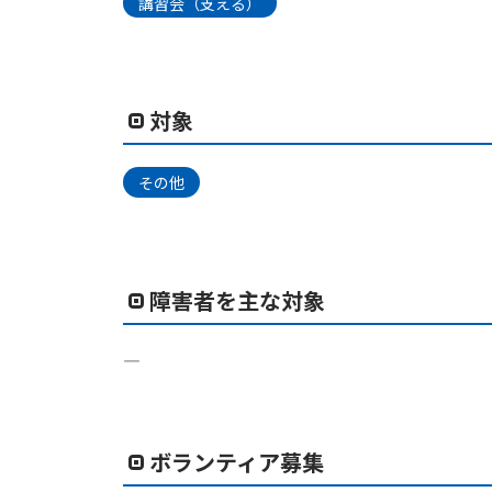
講習会（支える）
対象
その他
障害者を主な対象
―
ボランティア募集