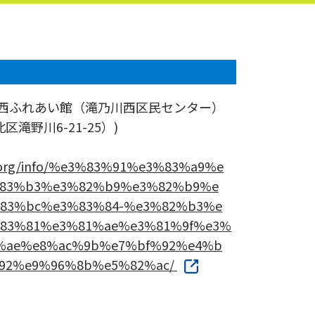
川西ふれあい館（滝乃川西区民センター）
区滝野川6-21-25）)
-h.org/info/%e3%83%91%e3%83%a9%e
83%b3%e3%82%b9%e3%82%b9%e
83%bc%e3%83%84-%e3%82%b3%e
83%81%e3%81%ae%e3%81%9f%e3%
%ae%e8%ac%9b%e7%bf%92%e4%b
92%e9%96%8b%e5%82%ac/