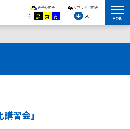
色合い変更
文字サイズ変更
中
大
白
黒
黄
青
MENU
化講習会」