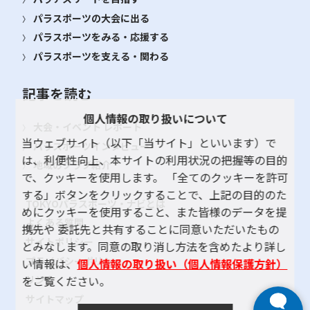
パラスポーツの大会に出る
パラスポーツをみる・応援する
パラスポーツを支える・関わる
記事を読む
個人情報の取り扱いについて
大会・イベント レポート
当ウェブサイト（以下「当サイト」といいます）で
パラスポーツインタビュー
は、利便性向上、本サイトの利用状況の把握等の目的
地域のクラブ紹介
で、クッキーを使用します。 「全てのクッキーを許可
する」ボタンをクリックすることで、上記の目的のた
TOKYOパラスポーツ・ナビとは
めにクッキーを使用すること、また皆様のデータを提
よくある質問
携先や 委託先と共有することに同意いただいたもの
サイトポリシー
とみなします。同意の取り消し方法を含めたより詳し
プライバシーポリシー
い情報は、
個人情報の取り扱い（個人情報保護方針）
をご覧ください。
リンク
サイトマップ