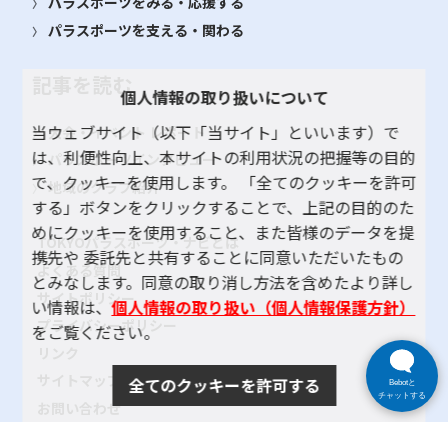
パラスポーツをみる・応援する
パラスポーツを支える・関わる
記事を読む
個人情報の取り扱いについて
当ウェブサイト（以下「当サイト」といいます）で
大会・イベント レポート
は、利便性向上、本サイトの利用状況の把握等の目的
パラスポーツインタビュー
で、クッキーを使用します。 「全てのクッキーを許可
地域のクラブ紹介
する」ボタンをクリックすることで、上記の目的のた
めにクッキーを使用すること、また皆様のデータを提
TOKYOパラスポーツ・ナビとは
携先や 委託先と共有することに同意いただいたもの
よくある質問
とみなします。同意の取り消し方法を含めたより詳し
サイトポリシー
い情報は、
個人情報の取り扱い（個人情報保護方針）
プライバシーポリシー
をご覧ください。
リンク
サイトマップ
全てのクッキーを許可する
Bebotと
チャットする
お問い合わせ
SNSアカウントポリシー