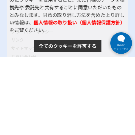
携先や 委託先と共有することに同意いただいたもの
TOKYOパラスポーツ・ナビとは
とみなします。同意の取り消し方法を含めたより詳し
よくある質問
い情報は、
個人情報の取り扱い（個人情報保護方針）
サイトポリシー
をご覧ください。
プライバシーポリシー
リンク
全てのクッキーを許可する
Bebotと
サイトマップ
チャットする
お問い合わせ
SNSアカウントポリシー
使い方ヘルプ
Copyright© 2024 tokyo-parasports-navi. All rights reserved.
東京都
|
公益社団法人東京都障害者スポーツ協会