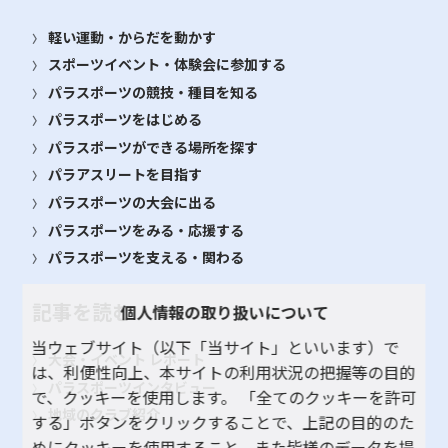
軽い運動・からだを動かす
スポーツイベント・体験会に参加する
パラスポーツの競技・種目を知る
パラスポーツをはじめる
パラスポーツができる場所を探す
パラアスリートを目指す
パラスポーツの大会に出る
パラスポーツをみる・応援する
パラスポーツを支える・関わる
記事を読む
個人情報の取り扱いについて
当ウェブサイト（以下「当サイト」といいます）で
大会・イベント レポート
は、利便性向上、本サイトの利用状況の把握等の目的
パラスポーツインタビュー
で、クッキーを使用します。 「全てのクッキーを許可
地域のクラブ紹介
する」ボタンをクリックすることで、上記の目的のた
めにクッキーを使用すること、また皆様のデータを提