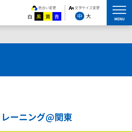
色合い変更
文字サイズ変更
中
大
白
黒
黄
青
MENU
トレーニング@関東