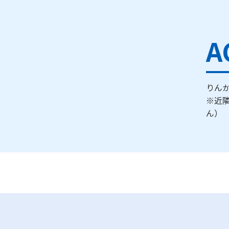
A
りんか
※近
ん）