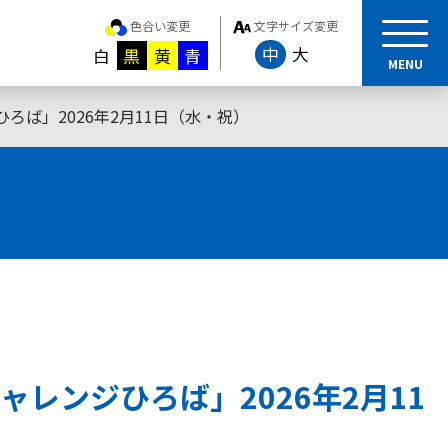
色合い変更
文字サイズ変更
中
大
白
黒
黄
青
MENU
ば」2026年2月11日（水・祝）
レンジひろば」2026年2月11