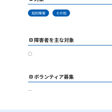
知的障害
その他
障害者を主な対象
◯
ボランティア募集
―