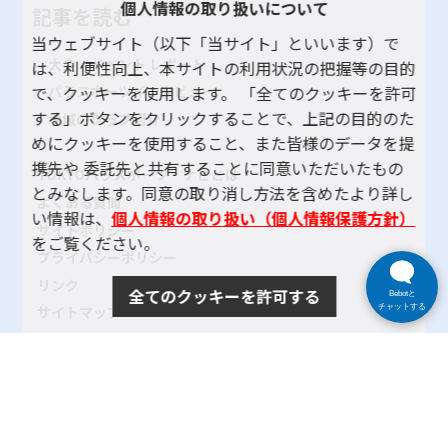
個人情報の取り扱いについて
記事を読む
当ウェブサイト（以下「当サイト」といいます）で
大会・イベント レポート
は、利便性向上、本サイトの利用状況の把握等の目的
で、クッキーを使用します。 「全てのクッキーを許可
パラスポーツインタビュー
する」ボタンをクリックすることで、上記の目的のた
地域のクラブ紹介
めにクッキーを使用すること、また皆様のデータを提
携先や 委託先と共有することに同意いただいたもの
TOKYOパラスポーツ・ナビとは
とみなします。同意の取り消し方法を含めたより詳し
よくある質問
い情報は、
個人情報の取り扱い（個人情報保護方針）
サイトポリシー
をご覧ください。
プライバシーポリシー
リンク
全てのクッキーを許可する
Bebotと
チャットする
サイトマップ
お問い合わせ
SNSアカウントポリシー
使い方ヘルプ