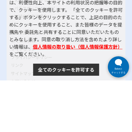
は、利便性向上、本サイトの利用状況の把握等の目的
パラスポーツインタビュー
で、クッキーを使用します。 「全てのクッキーを許可
地域のクラブ紹介
する」ボタンをクリックすることで、上記の目的のた
めにクッキーを使用すること、また皆様のデータを提
携先や 委託先と共有することに同意いただいたもの
TOKYOパラスポーツ・ナビとは
とみなします。同意の取り消し方法を含めたより詳し
よくある質問
い情報は、
個人情報の取り扱い（個人情報保護方針）
サイトポリシー
をご覧ください。
プライバシーポリシー
リンク
全てのクッキーを許可する
Bebotと
サイトマップ
チャットする
お問い合わせ
SNSアカウントポリシー
使い方ヘルプ