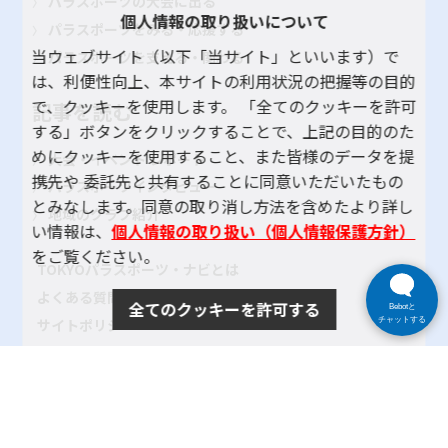
パラスポーツの大会に出る
個人情報の取り扱いについて
パラスポーツをみる・応援する
当ウェブサイト（以下「当サイト」といいます）で
パラスポーツを支える・関わる
は、利便性向上、本サイトの利用状況の把握等の目的
で、クッキーを使用します。 「全てのクッキーを許可
記事を読む
する」ボタンをクリックすることで、上記の目的のた
めにクッキーを使用すること、また皆様のデータを提
大会・イベント レポート
携先や 委託先と共有することに同意いただいたもの
パラスポーツインタビュー
とみなします。同意の取り消し方法を含めたより詳し
地域のクラブ紹介
い情報は、
個人情報の取り扱い（個人情報保護方針）
をご覧ください。
TOKYOパラスポーツ・ナビとは
よくある質問
全てのクッキーを許可する
Bebotと
サイトポリシー
チャットする
プライバシーポリシー
リンク
サイトマップ
お問い合わせ