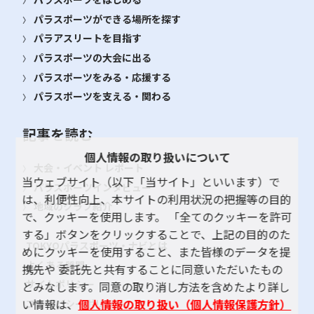
パラスポーツができる場所を探す
パラアスリートを目指す
パラスポーツの大会に出る
パラスポーツをみる・応援する
パラスポーツを支える・関わる
記事を読む
個人情報の取り扱いについて
大会・イベント レポート
当ウェブサイト（以下「当サイト」といいます）で
パラスポーツインタビュー
は、利便性向上、本サイトの利用状況の把握等の目的
地域のクラブ紹介
で、クッキーを使用します。 「全てのクッキーを許可
する」ボタンをクリックすることで、上記の目的のた
TOKYOパラスポーツ・ナビとは
めにクッキーを使用すること、また皆様のデータを提
よくある質問
携先や 委託先と共有することに同意いただいたもの
サイトポリシー
とみなします。同意の取り消し方法を含めたより詳し
い情報は、
個人情報の取り扱い（個人情報保護方針）
プライバシーポリシー