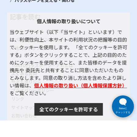
記事を読む
個人情報の取り扱いについて
大会・イベント レポート
当ウェブサイト（以下「当サイト」といいます）で
は、利便性向上、本サイトの利用状況の把握等の目的
パラスポーツインタビュー
で、クッキーを使用します。 「全てのクッキーを許可
地域のクラブ紹介
する」ボタンをクリックすることで、上記の目的のた
めにクッキーを使用すること、また皆様のデータを提
TOKYOパラスポーツ・ナビとは
携先や 委託先と共有することに同意いただいたもの
よくある質問
とみなします。同意の取り消し方法を含めたより詳し
サイトポリシー
い情報は、
個人情報の取り扱い（個人情報保護方針）
プライバシーポリシー
をご覧ください。
リンク
サイトマップ
全てのクッキーを許可する
Bebotと
チャットする
お問い合わせ
SNSアカウントポリシー
使い方ヘルプ