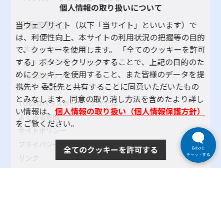
個人情報の取り扱いについて
記事を読む
当ウェブサイト（以下「当サイト」といいます）で
は、利便性向上、本サイトの利用状況の把握等の目的
で、クッキーを使用します。 「全てのクッキーを許可
大会・イベント レポート
する」ボタンをクリックすることで、上記の目的のた
パラスポーツインタビュー
めにクッキーを使用すること、また皆様のデータを提
地域のクラブ紹介
携先や 委託先と共有することに同意いただいたもの
とみなします。同意の取り消し方法を含めたより詳し
TOKYOパラスポーツ・ナビとは
い情報は、
個人情報の取り扱い（個人情報保護方針）
よくある質問
をご覧ください。
サイトポリシー
プライバシーポリシー
全てのクッキーを許可する
Bebotと
チャットする
リンク
サイトマップ
お問い合わせ
SNSアカウントポリシー
使い方ヘルプ