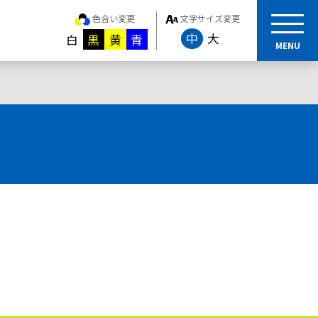
色合い変更
文字サイズ変更
中
大
白
黒
黄
青
MENU