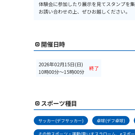
体験会に参加したり展示を見てスタンプを集
お誘い合わせの上、ぜひお越しください。
開催日時
2026年02月15日(日)
終了
10時00分
〜
15時00分
スポーツ種目
サッカー(デフサッカー)
卓球(デフ卓球)
その他スポーツ・運動(車いすスラローム、eスポー