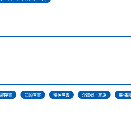
部障害
知的障害
精神障害
介護者・家族
要相談