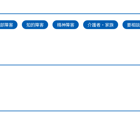
部障害
知的障害
精神障害
介護者・家族
要相談