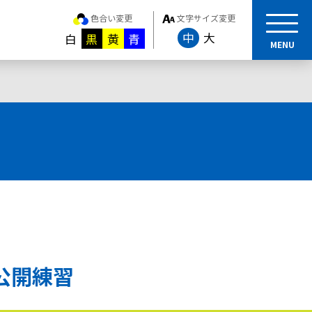
色合い変更
文字サイズ変更
中
大
白
黒
黄
青
MENU
公開練習