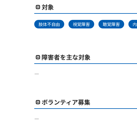
対象
肢体不自由
視覚障害
聴覚障害
内
障害者を主な対象
―
ボランティア募集
―