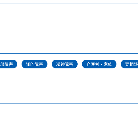
部障害
知的障害
精神障害
介護者・家族
要相談