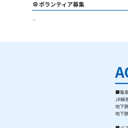
ボランティア募集
―
A
■電
JR線
地下
地下
■バ