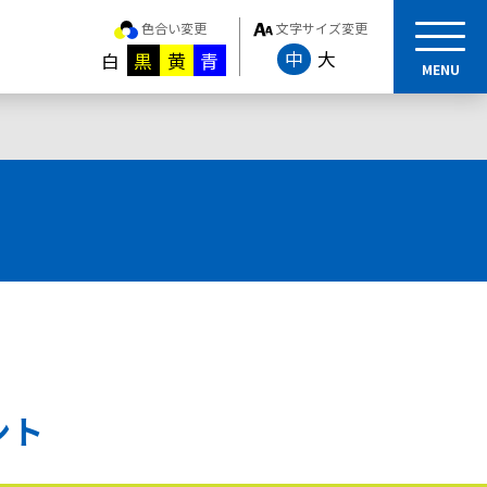
色合い変更
文字サイズ変更
中
大
白
黒
黄
青
MENU
ント