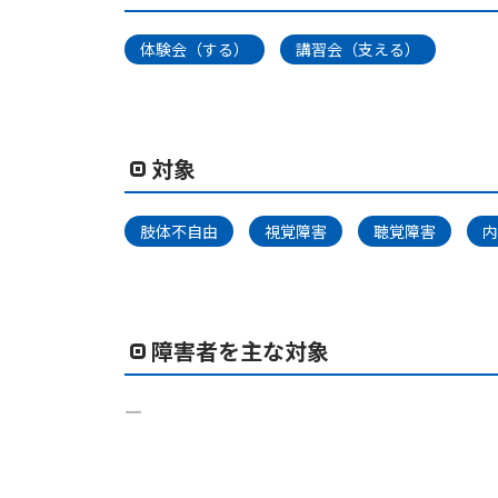
体験会（する）
講習会（支える）
対象
肢体不自由
視覚障害
聴覚障害
内
障害者を主な対象
―