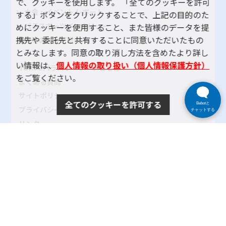
で、クッキーを使用します。 「全てのクッキーを許可
大会・イベント レポート
する」ボタンをクリックすることで、上記の目的のた
パラスポーツインタビュー
めにクッキーを使用すること、また皆様のデータを提
携先や 委託先と共有することに同意いただいたもの
地域のクラブ紹介
とみなします。同意の取り消し方法を含めたより詳し
い情報は、
個人情報の取り扱い（個人情報保護方針）
TOKYOパラスポーツ・ナビとは
をご覧ください。
よくある質問
サイトポリシー
全てのクッキーを許可する
Bebotと
プライバシーポリシー
チャットする
リンク
サイトマップ
お問い合わせ
SNSアカウントポリシー
使い方ヘルプ