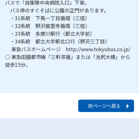
バスで「自衛隊中央病院入口」下車。
バス停のすぐそばに公園の正門があります。
・31系統 下馬一丁目循環（三宿）
・32系統 野沢龍雲寺循環（三宿）
・33系統 多摩川駅行（都立大学前）
・34系統 都立大学駅北口行（野沢三丁目）
東急バスホームページ http://www.tokyubus.co.jp/
○ 東急田園都市線「三軒茶屋」または「池尻大橋」から
徒歩15分。
前ページへ戻る