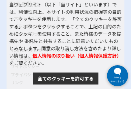
記事を読む
当ウェブサイト（以下「当サイト」といいます）で
は、利便性向上、本サイトの利用状況の把握等の目的
大会・イベント レポート
で、クッキーを使用します。 「全てのクッキーを許可
する」ボタンをクリックすることで、上記の目的のた
パラスポーツインタビュー
めにクッキーを使用すること、また皆様のデータを提
地域のクラブ紹介
携先や 委託先と共有することに同意いただいたもの
とみなします。同意の取り消し方法を含めたより詳し
TOKYOパラスポーツ・ナビとは
い情報は、
個人情報の取り扱い（個人情報保護方針）
よくある質問
をご覧ください。
サイトポリシー
プライバシーポリシー
全てのクッキーを許可する
Bebotと
リンク
チャットする
サイトマップ
お問い合わせ
SNSアカウントポリシー
使い方ヘルプ