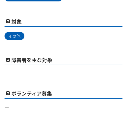
対象
その他
障害者を主な対象
―
ボランティア募集
―