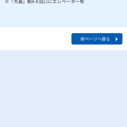
※「大島」駅A４出口にエレベーター有
前ページへ戻る