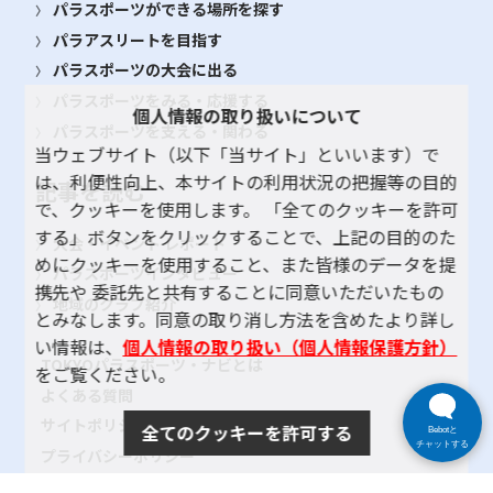
パラスポーツができる場所を探す
パラアスリートを目指す
パラスポーツの大会に出る
パラスポーツをみる・応援する
個人情報の取り扱いについて
パラスポーツを支える・関わる
当ウェブサイト（以下「当サイト」といいます）で
は、利便性向上、本サイトの利用状況の把握等の目的
記事を読む
で、クッキーを使用します。 「全てのクッキーを許可
する」ボタンをクリックすることで、上記の目的のた
大会・イベント レポート
めにクッキーを使用すること、また皆様のデータを提
パラスポーツインタビュー
携先や 委託先と共有することに同意いただいたもの
地域のクラブ紹介
とみなします。同意の取り消し方法を含めたより詳し
い情報は、
個人情報の取り扱い（個人情報保護方針）
TOKYOパラスポーツ・ナビとは
をご覧ください。
よくある質問
サイトポリシー
全てのクッキーを許可する
Bebotと
チャットする
プライバシーポリシー
リンク