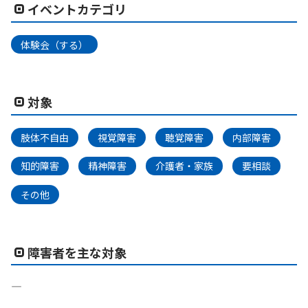
イベントカテゴリ
体験会（する）
対象
肢体不自由
視覚障害
聴覚障害
内部障害
知的障害
精神障害
介護者・家族
要相談
その他
障害者を主な対象
―