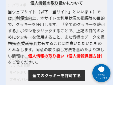
個人情報の取り扱いについて
パラスポーツを支える・関わる
当ウェブサイト（以下「当サイト」といいます）で
は、利便性向上、本サイトの利用状況の把握等の目的
記事を読む
で、クッキーを使用します。 「全てのクッキーを許可
する」ボタンをクリックすることで、上記の目的のた
大会・イベント レポート
めにクッキーを使用すること、また皆様のデータを提
パラスポーツインタビュー
携先や 委託先と共有することに同意いただいたもの
地域のクラブ紹介
とみなします。同意の取り消し方法を含めたより詳し
い情報は、
個人情報の取り扱い（個人情報保護方針）
TOKYOパラスポーツ・ナビとは
をご覧ください。
よくある質問
サイトポリシー
全てのクッキーを許可する
Bebotと
プライバシーポリシー
チャットする
リンク
サイトマップ
お問い合わせ
SNSアカウントポリシー