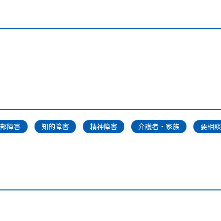
部障害
知的障害
精神障害
介護者・家族
要相談