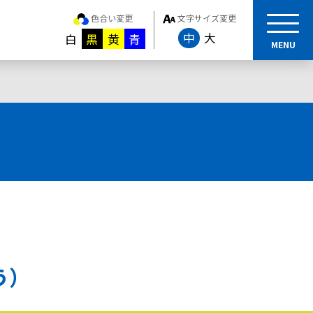
色合い変更
文字サイズ変更
中
大
白
黒
黄
青
MENU
う）