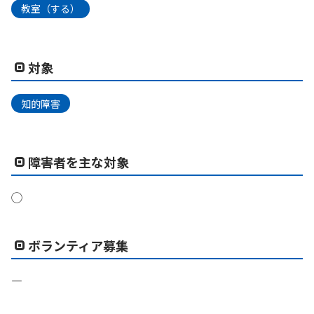
教室（する）
対象
知的障害
障害者を主な対象
◯
ボランティア募集
―