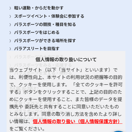
軽い運動・からだを動かす
スポーツイベント・体験会に参加する
パラスポーツの競技・種目を知る
パラスポーツをはじめる
パラスポーツができる場所を探す
パラアスリートを目指す
パラスポーツの大会に出る
個人情報の取り扱いについて
パラスポーツをみる・応援する
当ウェブサイト（以下「当サイト」といいます）で
パラスポーツを支える・関わる
は、利便性向上、本サイトの利用状況の把握等の目的
で、クッキーを使用します。 「全てのクッキーを許可
記事を読む
する」ボタンをクリックすることで、上記の目的のた
めにクッキーを使用すること、また皆様のデータを提
大会・イベント レポート
携先や 委託先と共有することに同意いただいたもの
パラスポーツインタビュー
とみなします。同意の取り消し方法を含めたより詳し
地域のクラブ紹介
い情報は、
個人情報の取り扱い（個人情報保護方針）
をご覧ください。