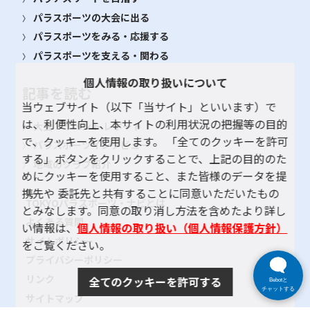
パラスポーツの大会に出る
パラスポーツをみる・応援する
パラスポーツを支える・関わる
個人情報の取り扱いについて
記事を読む
当ウェブサイト（以下「当サイト」といいます）で
は、利便性向上、本サイトの利用状況の把握等の目的
大会・イベント レポート
で、クッキーを使用します。 「全てのクッキーを許可
パラスポーツインタビュー
する」ボタンをクリックすることで、上記の目的のた
地域のクラブ紹介
めにクッキーを使用すること、また皆様のデータを提
携先や 委託先と共有することに同意いただいたもの
TOKYOパラスポーツ・ナビとは
とみなします。同意の取り消し方法を含めたより詳し
よくある質問
い情報は、
個人情報の取り扱い（個人情報保護方針）
サイトポリシー
をご覧ください。
プライバシーポリシー
リンク
全てのクッキーを許可する
Bebotと
チャットする
サイトマップ