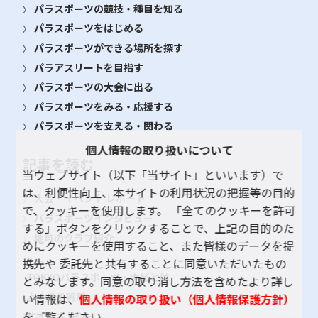
パラスポーツの競技・種目を知る
パラスポーツをはじめる
パラスポーツができる場所を探す
パラアスリートを目指す
パラスポーツの大会に出る
パラスポーツをみる・応援する
パラスポーツを支える・関わる
個人情報の取り扱いについて
記事を読む
当ウェブサイト（以下「当サイト」といいます）で
は、利便性向上、本サイトの利用状況の把握等の目的
大会・イベント レポート
で、クッキーを使用します。 「全てのクッキーを許可
パラスポーツインタビュー
する」ボタンをクリックすることで、上記の目的のた
地域のクラブ紹介
めにクッキーを使用すること、また皆様のデータを提
携先や 委託先と共有することに同意いただいたもの
TOKYOパラスポーツ・ナビとは
とみなします。同意の取り消し方法を含めたより詳し
よくある質問
い情報は、
個人情報の取り扱い（個人情報保護方針）
をご覧ください。
サイトポリシー