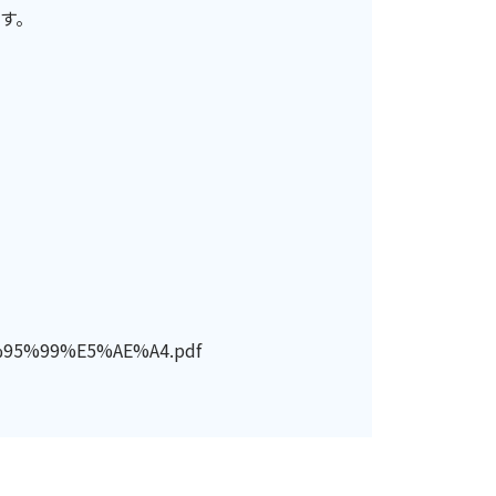
す。
%95%99%E5%AE%A4.pdf