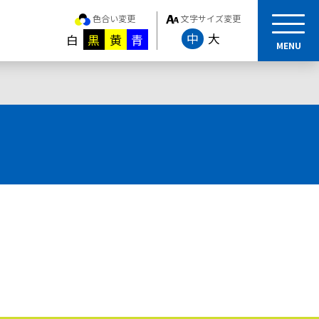
色合い変更
文字サイズ変更
中
大
白
黒
黄
青
MENU