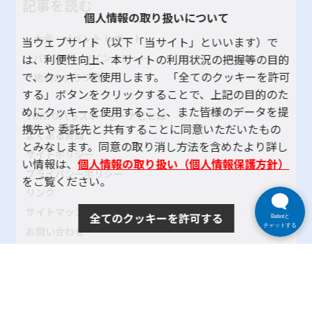
記事を読む
個人情報の取り扱いについて
大会・イベント レポート
当ウェブサイト（以下「当サイト」といいます）で
パラスポーツインタビュー
は、利便性向上、本サイトの利用状況の把握等の目的
で、クッキーを使用します。 「全てのクッキーを許可
地域のクラブ紹介
する」ボタンをクリックすることで、上記の目的のた
めにクッキーを使用すること、また皆様のデータを提
TOKYOパラスポーツ・ナビとは
携先や 委託先と共有することに同意いただいたもの
よくある質問
とみなします。同意の取り消し方法を含めたより詳し
サイトポリシー
い情報は、
個人情報の取り扱い（個人情報保護方針）
プライバシーポリシー
をご覧ください。
リンク
サイトマップ
全てのクッキーを許可する
Bebotと
チャットする
お問い合わせ
SNSアカウントポリシー
使い方ヘルプ