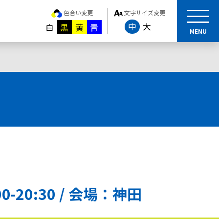
色合い変更
文字サイズ変更
中
大
白
黒
黄
青
MENU
-20:30 / 会場：神田