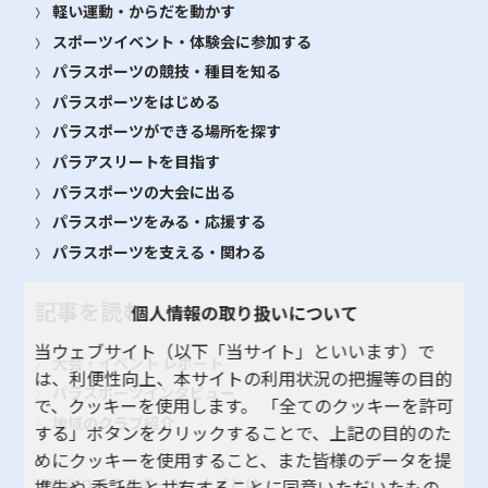
軽い運動・からだを動かす
スポーツイベント・体験会に参加する
パラスポーツの競技・種目を知る
パラスポーツをはじめる
パラスポーツができる場所を探す
パラアスリートを目指す
パラスポーツの大会に出る
パラスポーツをみる・応援する
パラスポーツを支える・関わる
記事を読む
個人情報の取り扱いについて
当ウェブサイト（以下「当サイト」といいます）で
大会・イベント レポート
は、利便性向上、本サイトの利用状況の把握等の目的
パラスポーツインタビュー
で、クッキーを使用します。 「全てのクッキーを許可
地域のクラブ紹介
する」ボタンをクリックすることで、上記の目的のた
めにクッキーを使用すること、また皆様のデータを提
TOKYOパラスポーツ・ナビとは
携先や 委託先と共有することに同意いただいたもの