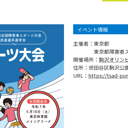
イベント情報
主催者：
東京都
東京都障害者
開催場所：
駒沢オリン
住所：
世田谷区駒沢公園
URL：
https://tsad-po