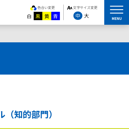
色合い変更
文字サイズ変更
中
大
白
黒
黄
青
MENU
ル（知的部門）