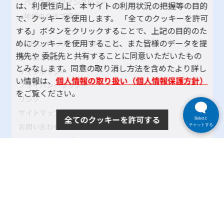
パラスポーツインタビュー
は、利便性向上、本サイトの利用状況の把握等の目的
地域のクラブ紹介
で、クッキーを使用します。 「全てのクッキーを許可
する」ボタンをクリックすることで、上記の目的のた
めにクッキーを使用すること、また皆様のデータを提
TOKYOパラスポーツ・ナビとは
携先や 委託先と共有することに同意いただいたもの
よくある質問
とみなします。同意の取り消し方法を含めたより詳し
サイトポリシー
い情報は、
個人情報の取り扱い（個人情報保護方針）
プライバシーポリシー
をご覧ください。
リンク
サイトマップ
全てのクッキーを許可する
Bebotと
お問い合わせ
チャットする
SNSアカウントポリシー
使い方ヘルプ
Copyright© 2024 tokyo-parasports-navi. All rights reserved.