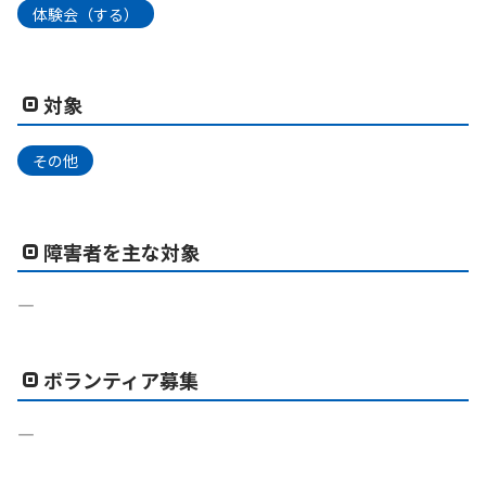
体験会（する）
対象
その他
障害者を主な対象
―
ボランティア募集
―