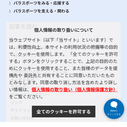
パラスポーツをみる・応援する
パラスポーツを支える・関わる
記事を読む
個人情報の取り扱いについて
当ウェブサイト（以下「当サイト」といいます）で
大会・イベント レポート
は、利便性向上、本サイトの利用状況の把握等の目的
パラスポーツインタビュー
で、クッキーを使用します。 「全てのクッキーを許可
地域のクラブ紹介
する」ボタンをクリックすることで、上記の目的のた
めにクッキーを使用すること、また皆様のデータを提
TOKYOパラスポーツ・ナビとは
携先や 委託先と共有することに同意いただいたもの
よくある質問
とみなします。同意の取り消し方法を含めたより詳し
サイトポリシー
い情報は、
個人情報の取り扱い（個人情報保護方針）
プライバシーポリシー
をご覧ください。
リンク
サイトマップ
全てのクッキーを許可する
Bebotと
チャットする
お問い合わせ
SNSアカウントポリシー