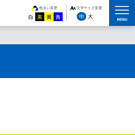
色合い変更
文字サイズ変更
中
大
白
黒
黄
青
MENU