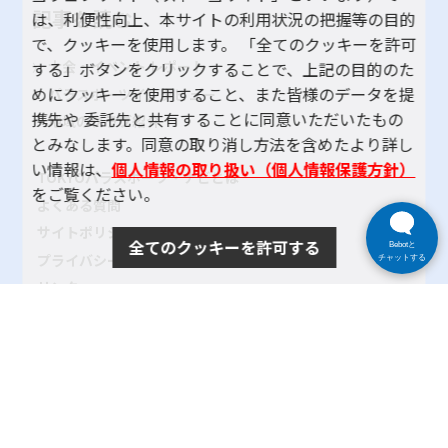
記事を読む
は、利便性向上、本サイトの利用状況の把握等の目的
で、クッキーを使用します。 「全てのクッキーを許可
大会・イベント レポート
する」ボタンをクリックすることで、上記の目的のた
めにクッキーを使用すること、また皆様のデータを提
パラスポーツインタビュー
携先や 委託先と共有することに同意いただいたもの
地域のクラブ紹介
とみなします。同意の取り消し方法を含めたより詳し
い情報は、
個人情報の取り扱い（個人情報保護方針）
TOKYOパラスポーツ・ナビとは
をご覧ください。
よくある質問
サイトポリシー
全てのクッキーを許可する
Bebotと
プライバシーポリシー
チャットする
リンク
サイトマップ
お問い合わせ
SNSアカウントポリシー
使い方ヘルプ