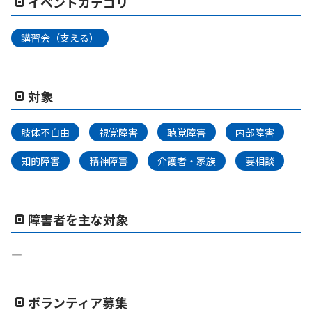
イベントカテゴリ
講習会（支える）
対象
肢体不自由
視覚障害
聴覚障害
内部障害
知的障害
精神障害
介護者・家族
要相談
障害者を主な対象
―
ボランティア募集