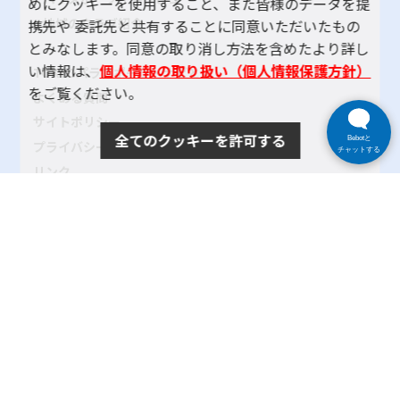
めにクッキーを使用すること、また皆様のデータを提
地域のクラブ紹介
携先や 委託先と共有することに同意いただいたもの
とみなします。同意の取り消し方法を含めたより詳し
い情報は、
個人情報の取り扱い（個人情報保護方針）
TOKYOパラスポーツ・ナビとは
をご覧ください。
よくある質問
サイトポリシー
全てのクッキーを許可する
Bebotと
プライバシーポリシー
チャットする
リンク
サイトマップ
お問い合わせ
SNSアカウントポリシー
使い方ヘルプ