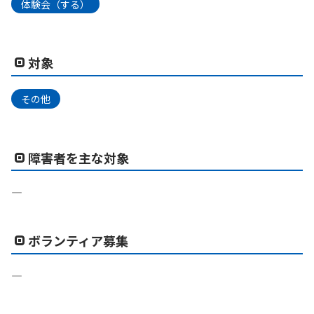
体験会（する）
対象
その他
障害者を主な対象
―
ボランティア募集
―