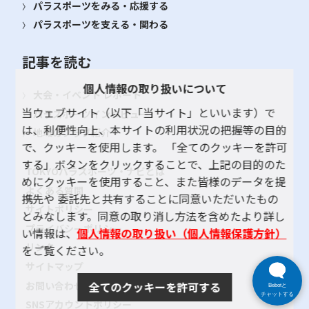
パラスポーツをみる・応援する
パラスポーツを支える・関わる
記事を読む
個人情報の取り扱いについて
大会・イベント レポート
当ウェブサイト（以下「当サイト」といいます）で
パラスポーツインタビュー
は、利便性向上、本サイトの利用状況の把握等の目的
地域のクラブ紹介
で、クッキーを使用します。 「全てのクッキーを許可
する」ボタンをクリックすることで、上記の目的のた
TOKYOパラスポーツ・ナビとは
めにクッキーを使用すること、また皆様のデータを提
よくある質問
携先や 委託先と共有することに同意いただいたもの
サイトポリシー
とみなします。同意の取り消し方法を含めたより詳し
プライバシーポリシー
い情報は、
個人情報の取り扱い（個人情報保護方針）
リンク
をご覧ください。
サイトマップ
お問い合わせ
全てのクッキーを許可する
Bebotと
チャットする
SNSアカウントポリシー