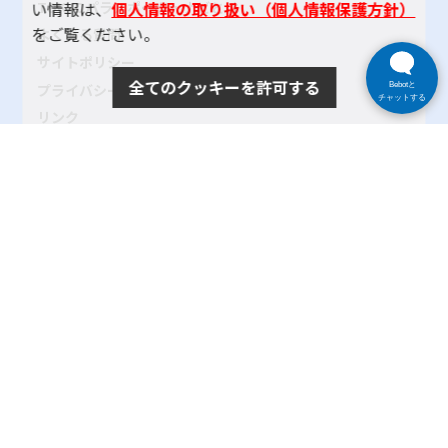
TOKYOパラスポーツ・ナビとは
い情報は、
個人情報の取り扱い（個人情報保護方針）
をご覧ください。
よくある質問
サイトポリシー
全てのクッキーを許可する
プライバシーポリシー
Bebotと
チャットする
リンク
サイトマップ
お問い合わせ
SNSアカウントポリシー
使い方ヘルプ
Copyright© 2024 tokyo-parasports-navi. All rights reserved.
東京都
|
公益社団法人東京都障害者スポーツ協会