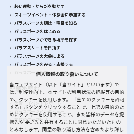
軽い運動・からだを動かす
スポーツイベント・体験会に参加する
パラスポーツの競技・種目を知る
パラスポーツをはじめる
パラスポーツができる場所を探す
パラアスリートを目指す
パラスポーツの大会に出る
パラスポーツをみる・応援する
パラスポーツを支える・関わる
個人情報の取り扱いについて
当ウェブサイト（以下「当サイト」といいます）で
記事を読む
は、利便性向上、本サイトの利用状況の把握等の目的
で、クッキーを使用します。 「全てのクッキーを許可
大会・イベント レポート
する」ボタンをクリックすることで、上記の目的のた
パラスポーツインタビュー
めにクッキーを使用すること、また皆様のデータを提
地域のクラブ紹介
携先や 委託先と共有することに同意いただいたもの
とみなします。同意の取り消し方法を含めたより詳し