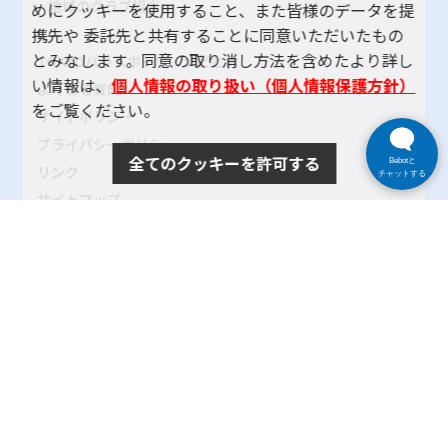
地域のクラブ紹介
めにクッキーを使用すること、また皆様のデータを提
携先や 委託先と共有することに同意いただいたもの
とみなします。同意の取り消し方法を含めたより詳し
TOKYOパラスポーツ・ナビとは
い情報は、
個人情報の取り扱い（個人情報保護方針）
よくある質問
をご覧ください。
サイトポリシー
プライバシーポリシー
全てのクッキーを許可する
Bebotと
リンク
チャットする
サイトマップ
お問い合わせ
SNSアカウントポリシー
使い方ヘルプ
Copyright© 2024 tokyo-parasports-navi. All rights reserved.