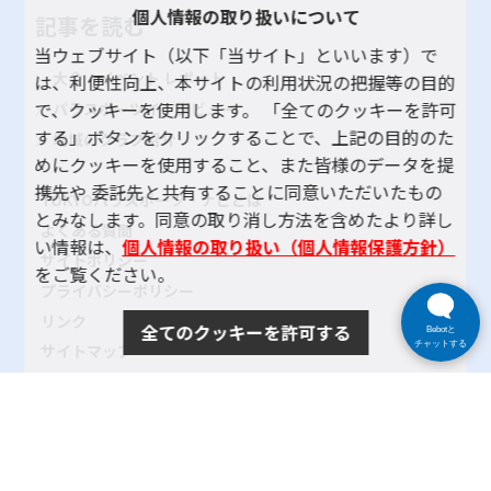
個人情報の取り扱いについて
記事を読む
当ウェブサイト（以下「当サイト」といいます）で
大会・イベント レポート
は、利便性向上、本サイトの利用状況の把握等の目的
で、クッキーを使用します。 「全てのクッキーを許可
パラスポーツインタビュー
する」ボタンをクリックすることで、上記の目的のた
地域のクラブ紹介
めにクッキーを使用すること、また皆様のデータを提
携先や 委託先と共有することに同意いただいたもの
TOKYOパラスポーツ・ナビとは
とみなします。同意の取り消し方法を含めたより詳し
よくある質問
い情報は、
個人情報の取り扱い（個人情報保護方針）
サイトポリシー
をご覧ください。
プライバシーポリシー
リンク
全てのクッキーを許可する
Bebotと
チャットする
サイトマップ
お問い合わせ
SNSアカウントポリシー
使い方ヘルプ