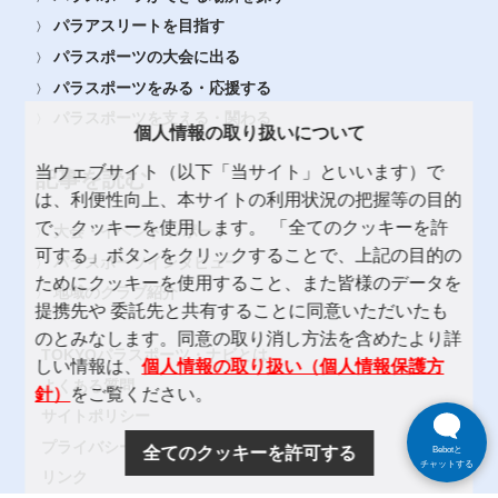
パラアスリートを目指す
パラスポーツの大会に出る
パラスポーツをみる・応援する
パラスポーツを支える・関わる
個人情報の取り扱いについて
当ウェブサイト（以下「当サイト」といいます）で
記事を読む
は、利便性向上、本サイトの利用状況の把握等の目的
で、クッキーを使用します。 「全てのクッキーを許
大会・イベント レポート
可する」ボタンをクリックすることで、上記の目的の
パラスポーツインタビュー
ためにクッキーを使用すること、また皆様のデータを
地域のクラブ紹介
提携先や 委託先と共有することに同意いただいたも
のとみなします。同意の取り消し方法を含めたより詳
TOKYOパラスポーツ・ナビとは
しい情報は、
個人情報の取り扱い（個人情報保護方
よくある質問
針）
をご覧ください。
サイトポリシー
プライバシーポリシー
全てのクッキーを許可する
Bebotと
チャットする
リンク