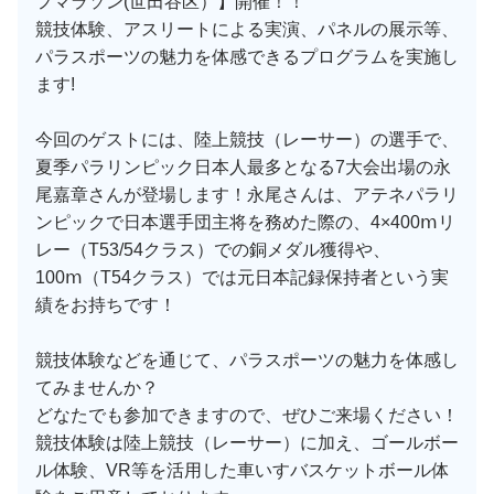
フマラソン(世田谷区）】開催！！
競技体験、アスリートによる実演、パネルの展示等、
パラスポーツの魅力を体感できるプログラムを実施し
ます!
今回のゲストには、陸上競技（レーサー）の選手で、
夏季パラリンピック日本人最多となる7大会出場の永
尾嘉章さんが登場します！永尾さんは、アテネパラリ
ンピックで日本選手団主将を務めた際の、4×400ⅿリ
レー（T53/54クラス）での銅メダル獲得や、
100ⅿ（T54クラス）では元日本記録保持者という実
績をお持ちです！
競技体験などを通じて、パラスポーツの魅力を体感し
てみませんか？
どなたでも参加できますので、ぜひご来場ください！
競技体験は陸上競技（レーサー）に加え、ゴールボー
ル体験、VR等を活用した車いすバスケットボール体