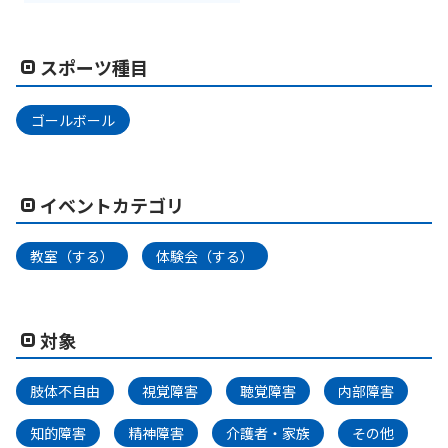
スポーツ種目
ゴールボール
イベントカテゴリ
教室（する）
体験会（する）
対象
肢体不自由
視覚障害
聴覚障害
内部障害
知的障害
精神障害
介護者・家族
その他