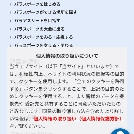
パラスポーツをはじめる
パラスポーツができる場所を探す
パラアスリートを目指す
パラスポーツの大会に出る
パラスポーツをみる・応援する
パラスポーツを支える・関わる
個人情報の取り扱いについて
記事を読む
当ウェブサイト（以下「当サイト」といいます）で
は、利便性向上、本サイトの利用状況の把握等の目的
大会・イベント レポート
で、クッキーを使用します。 「全てのクッキーを許可
パラスポーツインタビュー
する」ボタンをクリックすることで、上記の目的のた
地域のクラブ紹介
めにクッキーを使用すること、また皆様のデータを提
携先や 委託先と共有することに同意いただいたもの
TOKYOパラスポーツ・ナビとは
とみなします。同意の取り消し方法を含めたより詳し
よくある質問
い情報は、
個人情報の取り扱い（個人情報保護方針）
サイトポリシー
をご覧ください。
プライバシーポリシー