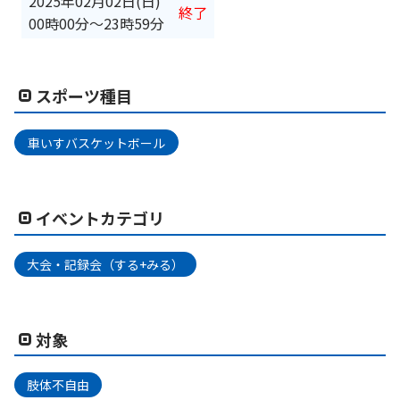
2025年02月02日(日)
終了
00時00分
〜
23時59分
スポーツ種目
車いすバスケットボール
イベントカテゴリ
大会・記録会（する+みる）
対象
肢体不自由