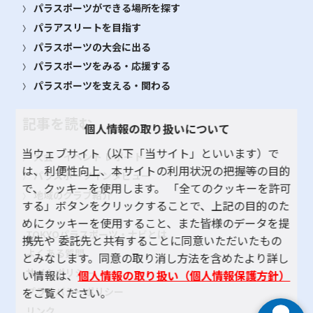
パラスポーツができる場所を探す
パラアスリートを目指す
パラスポーツの大会に出る
パラスポーツをみる・応援する
パラスポーツを支える・関わる
記事を読む
個人情報の取り扱いについて
当ウェブサイト（以下「当サイト」といいます）で
大会・イベント レポート
は、利便性向上、本サイトの利用状況の把握等の目的
パラスポーツインタビュー
で、クッキーを使用します。 「全てのクッキーを許可
地域のクラブ紹介
する」ボタンをクリックすることで、上記の目的のた
めにクッキーを使用すること、また皆様のデータを提
TOKYOパラスポーツ・ナビとは
携先や 委託先と共有することに同意いただいたもの
よくある質問
とみなします。同意の取り消し方法を含めたより詳し
サイトポリシー
い情報は、
個人情報の取り扱い（個人情報保護方針）
をご覧ください。
プライバシーポリシー
リンク