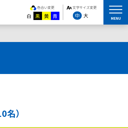
色合い変更
文字サイズ変更
中
大
白
黒
黄
青
MENU
10名）