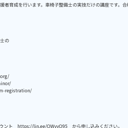
援者育成を行います。車椅子整備士の実技だけの講座です。合
士の
50-0047
org/
nor/
registration/
 https://lin.ee/QWyyO95 から申し込みください。