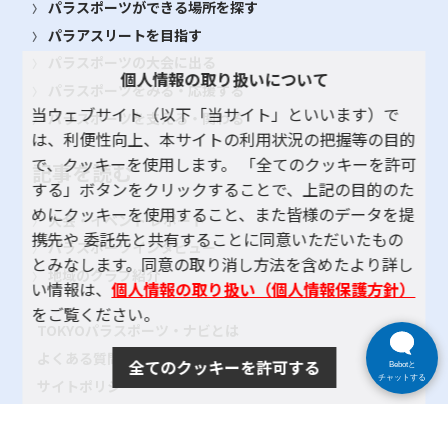
パラスポーツができる場所を探す
パラアスリートを目指す
パラスポーツの大会に出る
個人情報の取り扱いについて
パラスポーツをみる・応援する
当ウェブサイト（以下「当サイト」といいます）で
パラスポーツを支える・関わる
は、利便性向上、本サイトの利用状況の把握等の目的
で、クッキーを使用します。 「全てのクッキーを許可
記事を読む
する」ボタンをクリックすることで、上記の目的のた
めにクッキーを使用すること、また皆様のデータを提
大会・イベント レポート
携先や 委託先と共有することに同意いただいたもの
パラスポーツインタビュー
とみなします。同意の取り消し方法を含めたより詳し
地域のクラブ紹介
い情報は、
個人情報の取り扱い（個人情報保護方針）
をご覧ください。
TOKYOパラスポーツ・ナビとは
よくある質問
全てのクッキーを許可する
Bebotと
チャットする
サイトポリシー
プライバシーポリシー
リンク