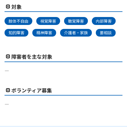
対象
肢体不自由
視覚障害
聴覚障害
内部障害
知的障害
精神障害
介護者・家族
要相談
障害者を主な対象
―
ボランティア募集
―