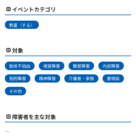
イベントカテゴリ
教室（する）
対象
肢体不自由
視覚障害
聴覚障害
内部障害
知的障害
精神障害
介護者・家族
要相談
その他
障害者を主な対象
―