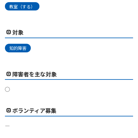
教室（する）
対象
知的障害
障害者を主な対象
◯
ボランティア募集
―