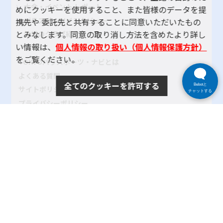
大会・イベント レポート
めにクッキーを使用すること、また皆様のデータを提
パラスポーツインタビュー
携先や 委託先と共有することに同意いただいたもの
とみなします。同意の取り消し方法を含めたより詳し
地域のクラブ紹介
い情報は、
個人情報の取り扱い（個人情報保護方針）
をご覧ください。
TOKYOパラスポーツ・ナビとは
よくある質問
全てのクッキーを許可する
Bebotと
サイトポリシー
チャットする
プライバシーポリシー
リンク
サイトマップ
お問い合わせ
SNSアカウントポリシー
使い方ヘルプ