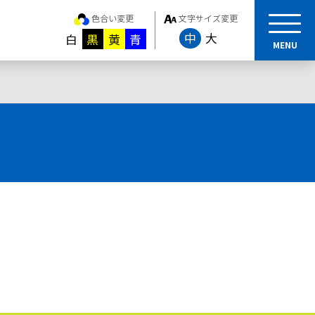
色合い変更
文字サイズ変更
中
大
白
黒
黄
青
MENU