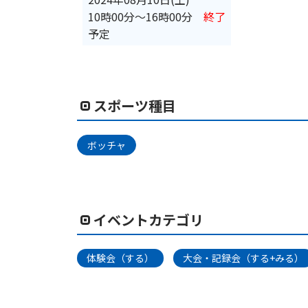
10時00分
〜
16時00分
終了
予定
スポーツ種目
ボッチャ
イベントカテゴリ
体験会（する）
大会・記録会（する+みる）