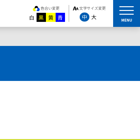
色合い変更
文字サイズ変更
中
大
白
黒
黄
青
MENU