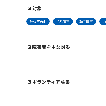
対象
肢体不自由
視覚障害
聴覚障害
内
障害者を主な対象
―
ボランティア募集
―