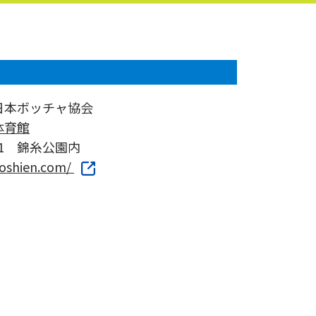
日本ボッチャ協会
体育館
-1 錦糸公園内
koshien.com/