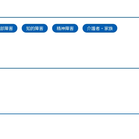
部障害
知的障害
精神障害
介護者・家族