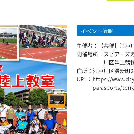
イベント情報
主催者：
【共催】江戸
開催場所：
スピアーズ
川区陸上競
住所：
江戸川区清新町2−
URL：
https://www.cit
parasports/tori